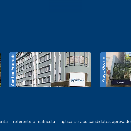
Santos Andrade
Praça Osório
e exposto no contrato de prestação de serviços
 – referente à matrícula – aplica-se aos candidatos aprovados 