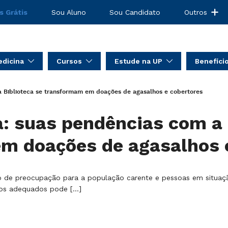
s Grátis
Sou Aluno
Sou Candidato
Outros
dicina
Cursos
Estude na UP
Benefíci
a Biblioteca se transformam em doações de agasalhos e cobertores
a: suas pendências com a 
m doações de agasalhos 
 de preocupação para a população carente e pessoas em situação
cos adequados pode […]