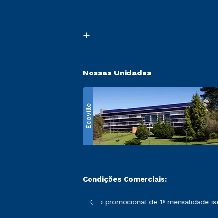
Nossas Unidades
Ecoville
Condições Comerciais:
 poderão sofrer alterações nos períodos de rematrícula conform
*A condição promocional de 1ª mensalidade isenta