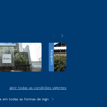
Londrina
abrir todas as condições vigentes
em todas as formas de ingresso, exceto na prova on-line ou age
**Semipresencial é um formato do E