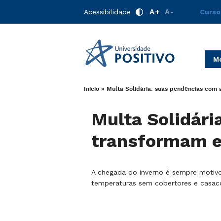
A+
A-
Acessibilidade
Curso
Me
Início
»
Multa Solidária: suas pendências com 
Multa Solidári
transformam e
A chegada do inverno é sempre motivo
temperaturas sem cobertores e casa