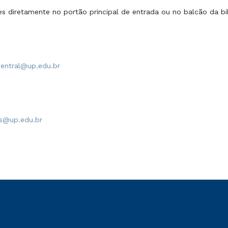
s diretamente no portão principal de entrada ou no balcão da bi
central@up.edu.br
0
es@up.edu.br
0