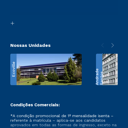
Canais de Atendimento
Segunda Graduação
Acessibilidade
Transferência
Biblioteca
Retorne ao Curso
Nossas Unidades
Ecoville
e
S
a
n
t
o
s
A
n
d
r
a
d
Condições Comerciais:
*A condição promocional de 1ª mensalidade isenta –
referente à matrícula – aplica-se aos candidatos
aprovados em todas as formas de ingresso, exceto na