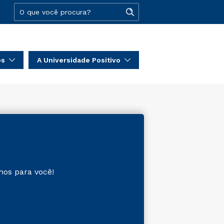
os
A Universidade Positivo
mos para você!