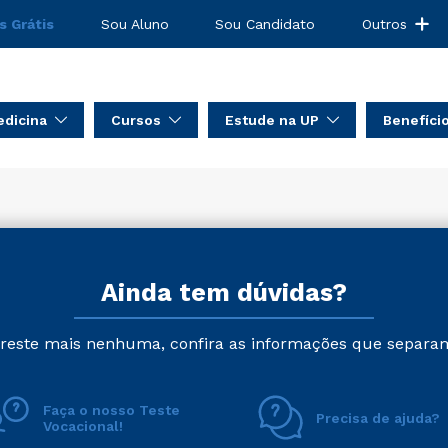
s Grátis
Sou Aluno
Sou Candidato
Outros
dicina
Cursos
Estude na UP
Benefíci
Ainda tem dúvidas?
reste mais nenhuma, confira as informações que separa
Faça o nosso Teste
Precisa de ajuda?
Vocacional!