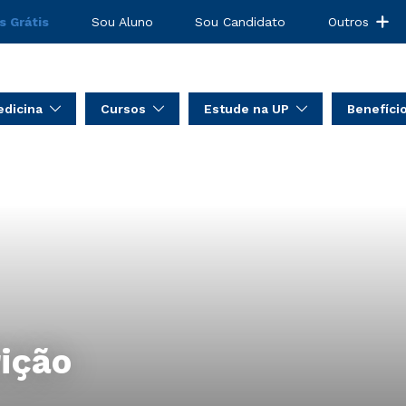
s Grátis
Sou Aluno
Sou Candidato
Outros
dicina
Cursos
Estude na UP
Benefíci
rição