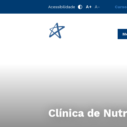
A+
A-
Acessibilidade
Curso
Me
Clínica de Nut