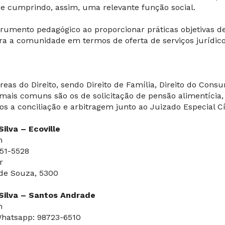
 e cumprindo, assim, uma relevante função social.
trumento pedagógico ao proporcionar práticas objetivas d
a a comunidade em termos de oferta de serviços jurídico
s do Direito, sendo Direito de Família, Direito do Consumi
 mais comuns são os de solicitação de pensão alimentícia,
ivos a conciliação e arbitragem junto ao Juizado Especial Cí
ilva – Ecoville
h
751-5528
r
 de Souza, 5300
 Silva – Santos Andrade
h
 Whatsapp: 98723-6510