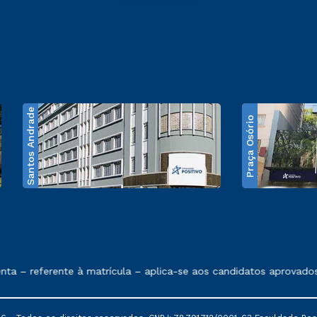
Santos Andrade
Praça Osório
e exposto no contrato de prestação de serviços
 referente à matrícula – aplica-se aos candidatos aprovados em