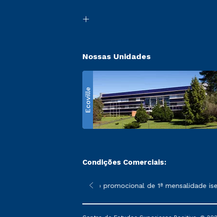
Nossas Unidades
Ecoville
Condições Comerciais:
 poderão sofrer alterações nos períodos de rematrícula conform
*A condição promocional de 1ª mensalidade isenta –