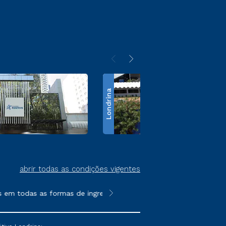
Londrina
abrir todas as condições vigentes
 todas as formas de ingresso, exceto na prova on-line ou agenda
**Semipresencial é um formato do E