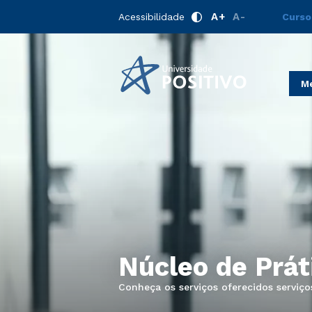
A+
A-
Acessibilidade
Curso
Me
Núcleo de Prát
Conheça os serviços oferecidos serviço