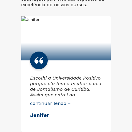
excelência de nossos cursos.
Escolhi a Universidade Positivo
Tr
porque ela tem o melhor curso
e f
.
de Jornalismo de Curitiba.
at
o
Assim que entrei na
ag
to
universidade, fiquei fascinada
Po
continuar lendo +
co
pelo suporte que recebemos.
Fi
Nós, alunos, temos acesso a
qu
Jenifer
Si
da
todos os equipamentos
pe
Eg
necessários para fazer os
pr
trabalhos e um corpo docente
me