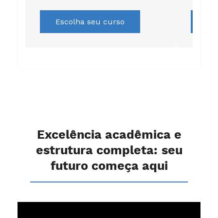
Escolha seu curso
Es
Excelência acadêmica e
estrutura completa: seu
futuro começa aqui