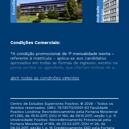
Ecoville
e
S
a
n
t
o
s
A
n
d
r
a
d
Condições Comerciais:
*A condição promocional de 1ª mensalidade isenta –
referente à matrícula – aplica-se aos candidatos
aprovados em todas as formas de ingresso, exceto na
prova on-line ou agendada, que ofertam bolsas de até
50% de desconto, ambos ingressantes no semestre
vigente, que ainda não tenham efetivado e/ou não
abrir todas as condições vigentes
tenham cancelado ou trancado sua matrícula em uma
das Instituições da Cruzeiro do Sul Educacional, no
período de um ano. Tais condições não se aplicam
aos cursos de Medicina, e também para matriculados
via FIES, Prouni e outros programas governamentais, e
Centro de Estudos Superiores Positivo. © 2026 - Todos os
não se acumula com nenhuma outra campanha
direitos reservados. CNPJ: 78.791.712/0001-63 Faculdade
ofertada pela Instituição.
Positivo Londrina: Recredenciamento pela Portaria Ministerial
nº 1.285, de 05.10.2017, DOU nº 193, de 06.10.2017, seção 1, p. 11
Universidade Positivo: Recredenciamento Presencial ​pela
Portaria Ministerial nº 169, de 03.02.2017, DOU nº 26, de
06.02.2017, seção 1, p. 15 Credenciamento EAD pela Portaria