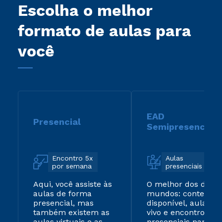
Escolha o melhor
formato de aulas para
você
EAD
Presencial
Semipresencial
Encontro 5x
Aulas
por semana
presenciais
Aqui, você assiste às
O melhor dos dois
aulas de forma
mundos: conteúdo
presencial, mas
disponível, aulas ao
também existem as
vivo e encontros
aulas virtuais e as
presenciais para