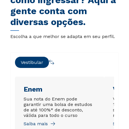
gente conta com
diversas opções.
Escolha a que melhor se adapta em seu perfil.
Vestibular
Enem
Vest
Sua nota do Enem pode
Você co
garantir uma bolsa de estudos
100%*, 
de até 100%* de desconto,
sem lim
válida para todo o curso
regula
Saiba mais
Saiba 