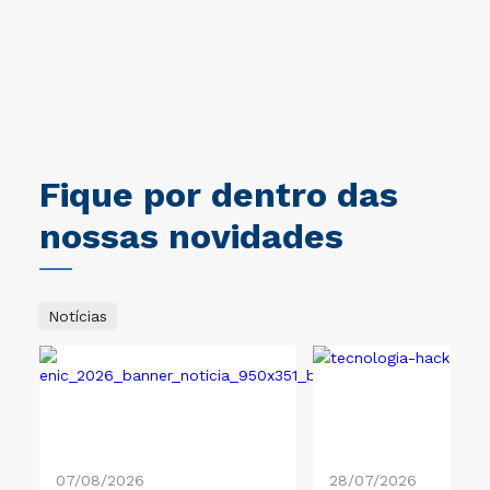
maravilhoso e qualificado.
mo
un
o
im
na
ne
pr
pr
Un
Br
Fique por dentro das
ad
in
nossas novidades
co
po
na
de
Notícias
Un
ob
07/08/2026
28/07/2026