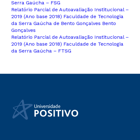
Serra Gaúcha – FSG
Relatório Parcial de Autoavaliação Institucional –
2019 (Ano base 2018) Faculdade de Tecnologia
da Serra Gaúcha de Bento Gonçalves Bento
Gonçalves
Relatório Parcial de Autoavaliação Institucional –
2019 (Ano base 2018) Faculdade de Tecnologia
da Serra Gaúcha – FTSG