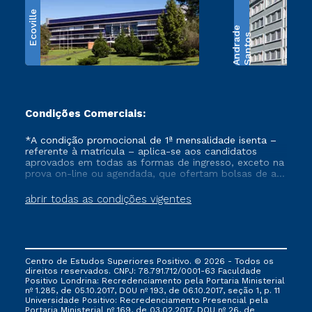
Ecoville
e
S
a
n
t
o
s
A
n
d
r
a
d
Condições Comerciais:
*A condição promocional de 1ª mensalidade isenta –
referente à matrícula – aplica-se aos candidatos
aprovados em todas as formas de ingresso, exceto na
prova on-line ou agendada, que ofertam bolsas de até
50% de desconto, ambos ingressantes no semestre
vigente, que ainda não tenham efetivado e/ou não
abrir todas as condições vigentes
tenham cancelado ou trancado sua matrícula em uma
das Instituições da Cruzeiro do Sul Educacional, no
período de um ano. Tais condições não se aplicam
aos cursos de Medicina, e também para matriculados
via FIES, Prouni e outros programas governamentais, e
Centro de Estudos Superiores Positivo. © 2026 - Todos os
não se acumula com nenhuma outra campanha
direitos reservados. CNPJ: 78.791.712/0001-63 Faculdade
ofertada pela Instituição.
Positivo Londrina: Recredenciamento pela Portaria Ministerial
nº 1.285, de 05.10.2017, DOU nº 193, de 06.10.2017, seção 1, p. 11
Universidade Positivo: Recredenciamento Presencial ​pela
Portaria Ministerial nº 169, de 03.02.2017, DOU nº 26, de