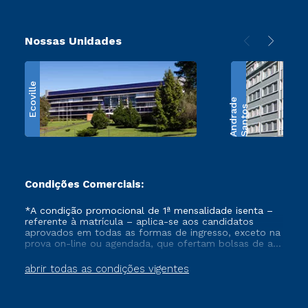
Nossas Unidades
Ecoville
e
S
a
n
t
o
s
A
n
d
r
a
d
Condições Comerciais:
*A condição promocional de 1ª mensalidade isenta –
referente à matrícula – aplica-se aos candidatos
aprovados em todas as formas de ingresso, exceto na
prova on-line ou agendada, que ofertam bolsas de até
50% de desconto, ambos ingressantes no semestre
vigente, que ainda não tenham efetivado e/ou não
abrir todas as condições vigentes
tenham cancelado ou trancado sua matrícula em uma
das Instituições da Cruzeiro do Sul Educacional, no
período de um ano. Tais condições não se aplicam