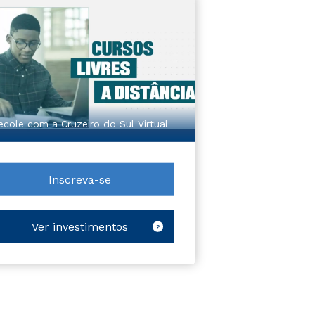
ecole com a Cruzeiro do Sul Virtual
Inscreva-se
Ver investimentos
?