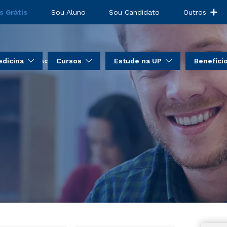
ento em DTM e
s Grátis
Sou Aluno
Sou Candidato
Outros
dicina
Cursos
Estude na UP
Benefíci
 e Dor Orofacial