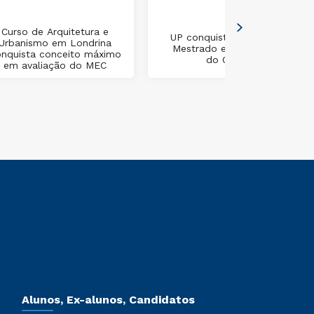
Curso de Arquitetura e
UP conquista Bolsas de
Urbanismo em Londrina
Mestrado e Doutorado
nquista conceito máximo
do CNPq
em avaliação do MEC
Alunos, Ex-alunos, Candidatos