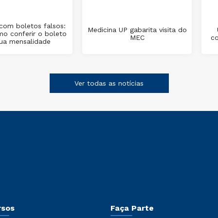
com boletos falsos:
Medicina UP gabarita visita do
mo conferir o boleto
MEC
co
ua mensalidade
Ver todas as notícias
rsos
Faça Parte