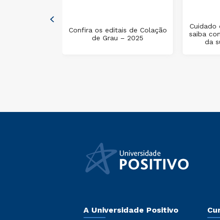
a Bolsas de
Cuidado 
Confira os editais de Colação
 Doutorado
saiba co
de Grau – 2025
NPq
da s
A Universidade Positivo
Cu