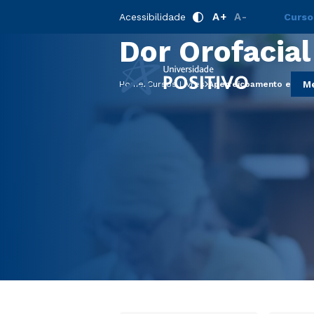
Aperfeiçoam
A+
A-
Acessibilidade
Curso
Dor Orofacial
Me
Home
Cursos Livres
Aperfeiçoamento em DTM