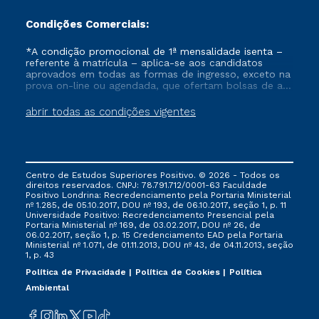
MEC n.º 883 publicó
Condições Comerciais:
la fusión de los
siguientes Programas
*A condição promocional de 1ª mensalidade isenta –
de Posgrado (PPG)
referente à matrícula – aplica-se aos candidatos
stricto sensu
de la
aprovados em todas as formas de ingresso, exceto na
prova on-line ou agendada, que ofertam bolsas de até
UP:
50% de desconto, ambos ingressantes no semestre
vigente, que ainda não tenham efetivado e/ou não
abrir todas as condições vigentes
*Odontología
tenham cancelado ou trancado sua matrícula em uma
(académico,
das Instituições da Cruzeiro do Sul Educacional, no
período de um ano. Tais condições não se aplicam
doctorado, código
aos cursos de Medicina, e também para matriculados
40022013007P8);
via FIES, Prouni e outros programas governamentais, e
Centro de Estudos Superiores Positivo. © 2026 - Todos os
não se acumula com nenhuma outra campanha
direitos reservados. CNPJ: 78.791.712/0001-63 Faculdade
ofertada pela Instituição.
*Odontología
Positivo Londrina: Recredenciamento pela Portaria Ministerial
Clínica
(profesional,
nº 1.285, de 05.10.2017, DOU nº 193, de 06.10.2017, seção 1, p. 11
Universidade Positivo: Recredenciamento Presencial ​pela
maestría, código
Portaria Ministerial nº 169, de 03.02.2017, DOU nº 26, de
40022013003P2).
06.02.2017, seção 1, p. 15 Credenciamento EAD pela Portaria
Ministerial nº 1.071, de 01.11.2013, DOU nº 43, de 04.11.2013, seção
1, p. 43
Política de Privacidade
Política de Cookies
Política
Ambiental
Como resultado de
la fusión, se creó un