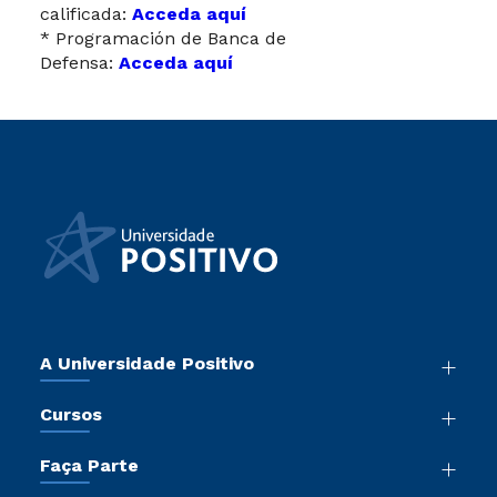
calificada:
Acceda aquí
* Programación de Banca de
Defensa:
Acceda aquí
A Universidade Positivo
Nossa História
Cursos
Sala de Imprensa
Graduação
Atos Normativos
Faça Parte
Pós-Graduação
Trabalhe Conosco
Vestibular Mérito