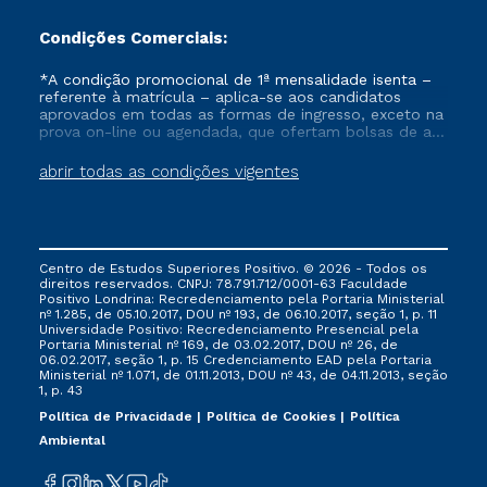
Condições Comerciais:
*A condição promocional de 1ª mensalidade isenta –
referente à matrícula – aplica-se aos candidatos
aprovados em todas as formas de ingresso, exceto na
prova on-line ou agendada, que ofertam bolsas de até
50% de desconto, ambos ingressantes no semestre
vigente, que ainda não tenham efetivado e/ou não
abrir todas as condições vigentes
tenham cancelado ou trancado sua matrícula em uma
das Instituições da Cruzeiro do Sul Educacional, no
período de um ano. Tais condições não se aplicam
aos cursos de Medicina, e também para matriculados
via FIES, Prouni e outros programas governamentais, e
Centro de Estudos Superiores Positivo. © 2026 - Todos os
não se acumula com nenhuma outra campanha
direitos reservados. CNPJ: 78.791.712/0001-63 Faculdade
ofertada pela Instituição.
Positivo Londrina: Recredenciamento pela Portaria Ministerial
nº 1.285, de 05.10.2017, DOU nº 193, de 06.10.2017, seção 1, p. 11
Universidade Positivo: Recredenciamento Presencial ​pela
Portaria Ministerial nº 169, de 03.02.2017, DOU nº 26, de
06.02.2017, seção 1, p. 15 Credenciamento EAD pela Portaria
Ministerial nº 1.071, de 01.11.2013, DOU nº 43, de 04.11.2013, seção
1, p. 43
Política de Privacidade
Política de Cookies
Política
Ambiental