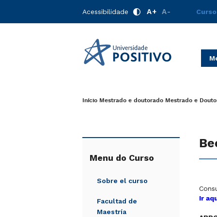
A+
A-
Acessibilidade
Curso
Me
Início
Mestrado e doutorado
Mestrado e Douto
Be
Menu do Curso
Sobre el curso
Consu
Ir aq
Facultad de
Maestría