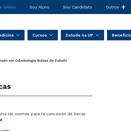
s Grátis
Sou Aluno
Sou Candidato
Outros
dicina
Cursos
Estude na UP
Benefíci
rado em Odontologia
Bolsas de Estudo
cas
lta las normas para la concesión de becas
uí