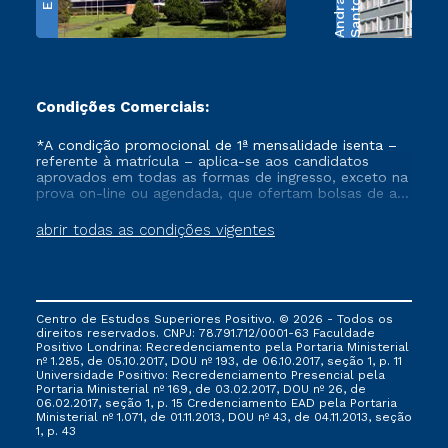
e
S
a
n
t
o
s
A
n
d
r
a
d
Condições Comerciais:
*A condição promocional de 1ª mensalidade isenta –
referente à matrícula – aplica-se aos candidatos
aprovados em todas as formas de ingresso, exceto na
prova on-line ou agendada, que ofertam bolsas de até
50% de desconto, ambos ingressantes no semestre
vigente, que ainda não tenham efetivado e/ou não
abrir todas as condições vigentes
tenham cancelado ou trancado sua matrícula em uma
das Instituições da Cruzeiro do Sul Educacional, no
período de um ano. Tais condições não se aplicam
aos cursos de Medicina, e também para matriculados
via FIES, Prouni e outros programas governamentais, e
Centro de Estudos Superiores Positivo. © 2026 - Todos os
não se acumula com nenhuma outra campanha
direitos reservados. CNPJ: 78.791.712/0001-63 Faculdade
ofertada pela Instituição.
Positivo Londrina: Recredenciamento pela Portaria Ministerial
nº 1.285, de 05.10.2017, DOU nº 193, de 06.10.2017, seção 1, p. 11
Universidade Positivo: Recredenciamento Presencial ​pela
Portaria Ministerial nº 169, de 03.02.2017, DOU nº 26, de
06.02.2017, seção 1, p. 15 Credenciamento EAD pela Portaria
Ministerial nº 1.071, de 01.11.2013, DOU nº 43, de 04.11.2013, seção
1, p. 43