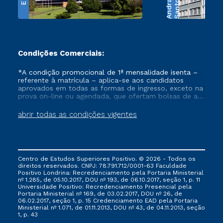
e
S
a
n
t
o
s
A
n
d
r
a
d
Condições Comerciais:
*A condição promocional de 1ª mensalidade isenta –
referente à matrícula – aplica-se aos candidatos
aprovados em todas as formas de ingresso, exceto na
prova on-line ou agendada, que ofertam bolsas de até
50% de desconto, ambos ingressantes no semestre
vigente, que ainda não tenham efetivado e/ou não
abrir todas as condições vigentes
tenham cancelado ou trancado sua matrícula em uma
das Instituições da Cruzeiro do Sul Educacional, no
período de um ano. Tais condições não se aplicam
aos cursos de Medicina, e também para matriculados
via FIES, Prouni e outros programas governamentais, e
Centro de Estudos Superiores Positivo. © 2026 - Todos os
não se acumula com nenhuma outra campanha
direitos reservados. CNPJ: 78.791.712/0001-63 Faculdade
ofertada pela Instituição.
Positivo Londrina: Recredenciamento pela Portaria Ministerial
nº 1.285, de 05.10.2017, DOU nº 193, de 06.10.2017, seção 1, p. 11
Universidade Positivo: Recredenciamento Presencial ​pela
Portaria Ministerial nº 169, de 03.02.2017, DOU nº 26, de
06.02.2017, seção 1, p. 15 Credenciamento EAD pela Portaria
Ministerial nº 1.071, de 01.11.2013, DOU nº 43, de 04.11.2013, seção
1, p. 43