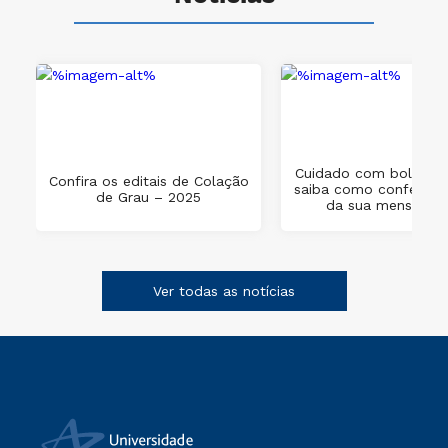
científicos,
traduzidos em
avanços
tecnológicos e
ferramentas de
análise ambiental,
constitui uma das
mais importantes
preocupações do
Cuidado com boletos 
Confira os editais de Colação
homem, envolvendo
saiba como conferir o
de Grau – 2025
da sua mensalida
praticamente todas
as profissões
estabelecidas. O
PPGAMB da
Ver todas as notícias
Universidade
Positivo, sintonizado
a essa realidade,
destaca-se pelo
caráter
multidisciplinar, com
linhas de pesquisa
que envolvem as