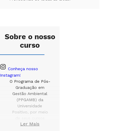
Sobre o nosso
curso
Conheça nosso
Instagram!
O Programa de Pós-
Graduação em
Gestão Ambiental
(PPGAMB) da
Universidade
Positivo, por meio
de seus cursos
Ler Mais
de
Mestrado
e
Doutorado
,
visa a complementar