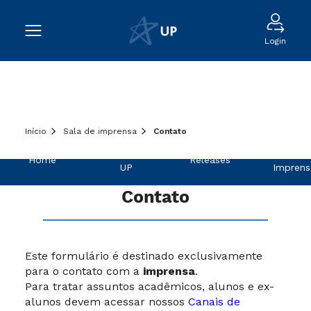
Login
Início
Sala de imprensa
Contato
Sobre a
Na
Home
Releases
UP
Imprens
Contato
Este formulário é destinado exclusivamente
para o contato com a
imprensa
.
Para tratar assuntos acadêmicos, alunos e ex-
alunos devem acessar nossos
Canais de