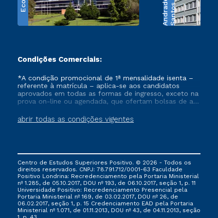
e
S
a
n
t
o
s
A
n
d
r
a
d
Condições Comerciais:
*A condição promocional de 1ª mensalidade isenta –
referente à matrícula – aplica-se aos candidatos
aprovados em todas as formas de ingresso, exceto na
prova on-line ou agendada, que ofertam bolsas de até
50% de desconto, ambos ingressantes no semestre
vigente, que ainda não tenham efetivado e/ou não
abrir todas as condições vigentes
tenham cancelado ou trancado sua matrícula em uma
das Instituições da Cruzeiro do Sul Educacional, no
período de um ano. Tais condições não se aplicam
aos cursos de Medicina, e também para matriculados
via FIES, Prouni e outros programas governamentais, e
Centro de Estudos Superiores Positivo. © 2026 - Todos os
não se acumula com nenhuma outra campanha
direitos reservados. CNPJ: 78.791.712/0001-63 Faculdade
ofertada pela Instituição.
Positivo Londrina: Recredenciamento pela Portaria Ministerial
nº 1.285, de 05.10.2017, DOU nº 193, de 06.10.2017, seção 1, p. 11
Universidade Positivo: Recredenciamento Presencial ​pela
Portaria Ministerial nº 169, de 03.02.2017, DOU nº 26, de
06.02.2017, seção 1, p. 15 Credenciamento EAD pela Portaria
Ministerial nº 1.071, de 01.11.2013, DOU nº 43, de 04.11.2013, seção
1, p. 43