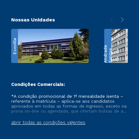
Nossas Unidades
Ecoville
e
S
a
n
t
o
s
A
n
d
r
a
d
Condições Comerciais:
*A condição promocional de 1ª mensalidade isenta –
referente à matrícula – aplica-se aos candidatos
aprovados em todas as formas de ingresso, exceto na
prova on-line ou agendada, que ofertam bolsas de até
50% de desconto, ambos ingressantes no semestre
vigente, que ainda não tenham efetivado e/ou não
abrir todas as condições vigentes
tenham cancelado ou trancado sua matrícula em uma
das Instituições da Cruzeiro do Sul Educacional, no
período de um ano. Tais condições não se aplicam