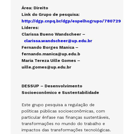
Área: Direito
Link do Grupo de pesquisa:
http://dgp.cnpq.br/dgp/espelhogrupo/780729
Líderes:
Clarissa Bueno Wandscheer –
clarissa.wandscheer@up.edu.br
Fernando Borges Manica –
fernando.manica@up.edu.b
Maria Tereza Uille Gomes –
uille.gomes@up.edu.br
DESSUP – Desenvolvimento
Socioeconômico e Sustentabilidade
Este grupo pesquisa a regulação de
políticas públicas socioeconômicas, com
particular ênfase nas finanças sustentáveis,
transformações no mundo do trabalho e
impactos das transformações tecnológicas.