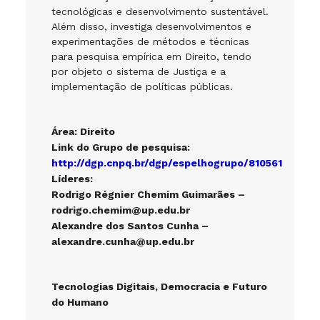
tecnológicas e desenvolvimento sustentável.
Além disso, investiga desenvolvimentos e
experimentações de métodos e técnicas
para pesquisa empírica em Direito, tendo
por objeto o sistema de Justiça e a
implementação de políticas públicas.
Área: Direito
Link do Grupo de pesquisa:
http://dgp.cnpq.br/dgp/espelhogrupo/810561
Líderes:
Rodrigo Régnier Chemim Guimarães –
rodrigo.chemim@up.edu.br
Alexandre dos Santos Cunha –
alexandre.cunha@up.edu.br
Tecnologias Digitais, Democracia e Futuro
do Humano