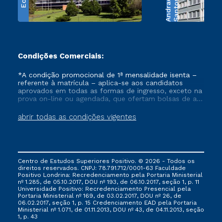
e
S
a
n
t
o
s
A
n
d
r
a
d
Condições Comerciais:
*A condição promocional de 1ª mensalidade isenta –
referente à matrícula – aplica-se aos candidatos
aprovados em todas as formas de ingresso, exceto na
prova on-line ou agendada, que ofertam bolsas de até
50% de desconto, ambos ingressantes no semestre
vigente, que ainda não tenham efetivado e/ou não
abrir todas as condições vigentes
tenham cancelado ou trancado sua matrícula em uma
das Instituições da Cruzeiro do Sul Educacional, no
período de um ano. Tais condições não se aplicam
aos cursos de Medicina, e também para matriculados
via FIES, Prouni e outros programas governamentais, e
Centro de Estudos Superiores Positivo. © 2026 - Todos os
não se acumula com nenhuma outra campanha
direitos reservados. CNPJ: 78.791.712/0001-63 Faculdade
ofertada pela Instituição.
Positivo Londrina: Recredenciamento pela Portaria Ministerial
nº 1.285, de 05.10.2017, DOU nº 193, de 06.10.2017, seção 1, p. 11
Universidade Positivo: Recredenciamento Presencial ​pela
Portaria Ministerial nº 169, de 03.02.2017, DOU nº 26, de
06.02.2017, seção 1, p. 15 Credenciamento EAD pela Portaria
Ministerial nº 1.071, de 01.11.2013, DOU nº 43, de 04.11.2013, seção
1, p. 43