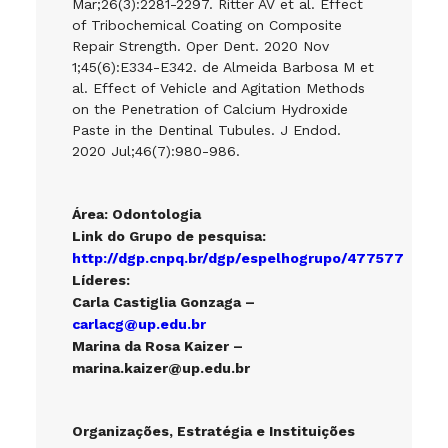
Mar;26(3):2281-2297. Ritter AV et al. Effect
of Tribochemical Coating on Composite
Repair Strength. Oper Dent. 2020 Nov
1;45(6):E334-E342. de Almeida Barbosa M et
al. Effect of Vehicle and Agitation Methods
on the Penetration of Calcium Hydroxide
Paste in the Dentinal Tubules. J Endod.
2020 Jul;46(7):980-986.
Área: Odontologia
Link do Grupo de pesquisa:
http://dgp.cnpq.br/dgp/espelhogrupo/477577
Líderes:
Carla Castiglia Gonzaga –
carlacg@up.edu.br
Marina da Rosa Kaizer –
marina.kaizer@up.edu.br
Organizações, Estratégia e Instituições