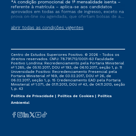
*A condição promocional de 1ª mensalidade isenta –
referente à matrícula – aplica-se aos candidatos
aprovados em todas as formas de ingresso, exceto na
prova on-line ou agendada, que ofertam bolsas de até
50% de desconto, ambos ingressantes no semestre
vigente, que ainda não tenham efetivado e/ou não
abrir todas as condições vigentes
tenham cancelado ou trancado sua matrícula em uma
das Instituições da Cruzeiro do Sul Educacional, no
período de um ano. Tais condições não se aplicam
aos cursos de Medicina, e também para matriculados
via FIES, Prouni e outros programas governamentais, e
Centro de Estudos Superiores Positivo. © 2026 - Todos os
não se acumula com nenhuma outra campanha
direitos reservados. CNPJ: 78.791.712/0001-63 Faculdade
ofertada pela Instituição.
Positivo Londrina: Recredenciamento pela Portaria Ministerial
nº 1.285, de 05.10.2017, DOU nº 193, de 06.10.2017, seção 1, p. 11
Universidade Positivo: Recredenciamento Presencial ​pela
Portaria Ministerial nº 169, de 03.02.2017, DOU nº 26, de
06.02.2017, seção 1, p. 15 Credenciamento EAD pela Portaria
Ministerial nº 1.071, de 01.11.2013, DOU nº 43, de 04.11.2013, seção
1, p. 43
Política de Privacidade
Política de Cookies
Política
Ambiental