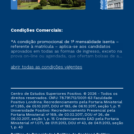
e
S
a
n
t
o
s
A
n
d
r
a
d
Condições Comerciais:
*A condição promocional de 1ª mensalidade isenta –
referente à matrícula – aplica-se aos candidatos
aprovados em todas as formas de ingresso, exceto na
prova on-line ou agendada, que ofertam bolsas de até
50% de desconto, ambos ingressantes no semestre
vigente, que ainda não tenham efetivado e/ou não
abrir todas as condições vigentes
tenham cancelado ou trancado sua matrícula em uma
das Instituições da Cruzeiro do Sul Educacional, no
período de um ano. Tais condições não se aplicam
aos cursos de Medicina, e também para matriculados
via FIES, Prouni e outros programas governamentais, e
Centro de Estudos Superiores Positivo. © 2026 - Todos os
não se acumula com nenhuma outra campanha
direitos reservados. CNPJ: 78.791.712/0001-63 Faculdade
ofertada pela Instituição.
Positivo Londrina: Recredenciamento pela Portaria Ministerial
nº 1.285, de 05.10.2017, DOU nº 193, de 06.10.2017, seção 1, p. 11
Universidade Positivo: Recredenciamento Presencial ​pela
Portaria Ministerial nº 169, de 03.02.2017, DOU nº 26, de
06.02.2017, seção 1, p. 15 Credenciamento EAD pela Portaria
Ministerial nº 1.071, de 01.11.2013, DOU nº 43, de 04.11.2013, seção
1, p. 43