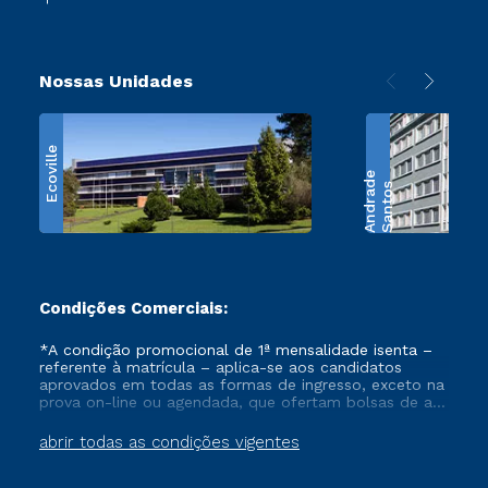
Nossas Unidades
Ecoville
e
S
a
n
t
o
s
A
n
d
r
a
d
Condições Comerciais:
*A condição promocional de 1ª mensalidade isenta –
referente à matrícula – aplica-se aos candidatos
aprovados em todas as formas de ingresso, exceto na
prova on-line ou agendada, que ofertam bolsas de até
50% de desconto, ambos ingressantes no semestre
vigente, que ainda não tenham efetivado e/ou não
abrir todas as condições vigentes
tenham cancelado ou trancado sua matrícula em uma
das Instituições da Cruzeiro do Sul Educacional, no