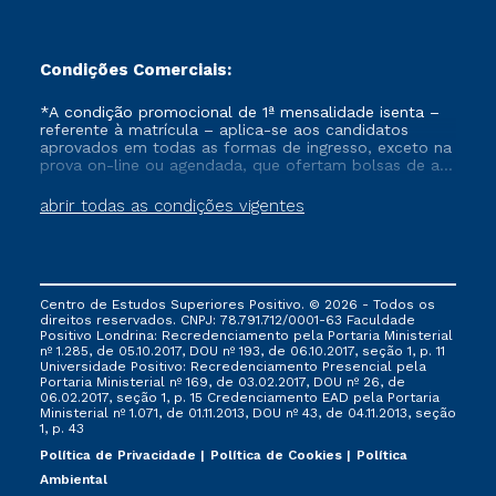
Condições Comerciais:
*A condição promocional de 1ª mensalidade isenta –
referente à matrícula – aplica-se aos candidatos
aprovados em todas as formas de ingresso, exceto na
prova on-line ou agendada, que ofertam bolsas de até
50% de desconto, ambos ingressantes no semestre
vigente, que ainda não tenham efetivado e/ou não
abrir todas as condições vigentes
tenham cancelado ou trancado sua matrícula em uma
das Instituições da Cruzeiro do Sul Educacional, no
período de um ano. Tais condições não se aplicam
aos cursos de Medicina, e também para matriculados
via FIES, Prouni e outros programas governamentais, e
Centro de Estudos Superiores Positivo. © 2026 - Todos os
não se acumula com nenhuma outra campanha
direitos reservados. CNPJ: 78.791.712/0001-63 Faculdade
ofertada pela Instituição.
Positivo Londrina: Recredenciamento pela Portaria Ministerial
nº 1.285, de 05.10.2017, DOU nº 193, de 06.10.2017, seção 1, p. 11
Universidade Positivo: Recredenciamento Presencial ​pela
Portaria Ministerial nº 169, de 03.02.2017, DOU nº 26, de
06.02.2017, seção 1, p. 15 Credenciamento EAD pela Portaria
Ministerial nº 1.071, de 01.11.2013, DOU nº 43, de 04.11.2013, seção
1, p. 43
Política de Privacidade
Política de Cookies
Política
Ambiental