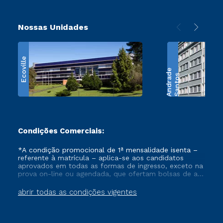
Nossas Unidades
Ecoville
e
S
a
n
t
o
s
A
n
d
r
a
d
Condições Comerciais:
*A condição promocional de 1ª mensalidade isenta –
referente à matrícula – aplica-se aos candidatos
aprovados em todas as formas de ingresso, exceto na
prova on-line ou agendada, que ofertam bolsas de até
50% de desconto, ambos ingressantes no semestre
vigente, que ainda não tenham efetivado e/ou não
abrir todas as condições vigentes
tenham cancelado ou trancado sua matrícula em uma
das Instituições da Cruzeiro do Sul Educacional, no
período de um ano. Tais condições não se aplicam
aos cursos de Medicina, e também para matriculados