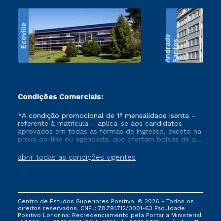
Ecoville
e
S
a
n
t
o
s
A
n
d
r
a
d
Condições Comerciais:
*A condição promocional de 1ª mensalidade isenta –
referente à matrícula – aplica-se aos candidatos
aprovados em todas as formas de ingresso, exceto na
prova on-line ou agendada, que ofertam bolsas de até
50% de desconto, ambos ingressantes no semestre
vigente, que ainda não tenham efetivado e/ou não
abrir todas as condições vigentes
tenham cancelado ou trancado sua matrícula em uma
das Instituições da Cruzeiro do Sul Educacional, no
período de um ano. Tais condições não se aplicam
aos cursos de Medicina, e também para matriculados
via FIES, Prouni e outros programas governamentais, e
Centro de Estudos Superiores Positivo. © 2026 - Todos os
não se acumula com nenhuma outra campanha
direitos reservados. CNPJ: 78.791.712/0001-63 Faculdade
ofertada pela Instituição.
Positivo Londrina: Recredenciamento pela Portaria Ministerial