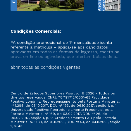
e
S
a
n
t
o
s
A
n
d
r
a
d
Condições Comerciais:
*A condição promocional de 1ª mensalidade isenta –
referente à matrícula – aplica-se aos candidatos
aprovados em todas as formas de ingresso, exceto na
prova on-line ou agendada, que ofertam bolsas de até
50% de desconto, ambos ingressantes no semestre
vigente, que ainda não tenham efetivado e/ou não
abrir todas as condições vigentes
tenham cancelado ou trancado sua matrícula em uma
das Instituições da Cruzeiro do Sul Educacional, no
período de um ano. Tais condições não se aplicam
aos cursos de Medicina, e também para matriculados
via FIES, Prouni e outros programas governamentais, e
Centro de Estudos Superiores Positivo. © 2026 - Todos os
não se acumula com nenhuma outra campanha
direitos reservados. CNPJ: 78.791.712/0001-63 Faculdade
ofertada pela Instituição.
Positivo Londrina: Recredenciamento pela Portaria Ministerial
nº 1.285, de 05.10.2017, DOU nº 193, de 06.10.2017, seção 1, p. 11
Universidade Positivo: Recredenciamento Presencial ​pela
Portaria Ministerial nº 169, de 03.02.2017, DOU nº 26, de
06.02.2017, seção 1, p. 15 Credenciamento EAD pela Portaria
Ministerial nº 1.071, de 01.11.2013, DOU nº 43, de 04.11.2013, seção
1, p. 43