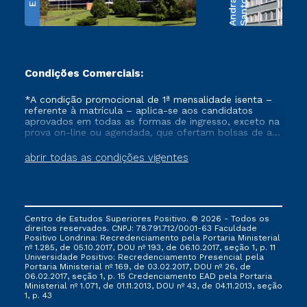
e
S
a
n
t
o
s
A
n
d
r
a
d
Condições Comerciais:
*A condição promocional de 1ª mensalidade isenta –
referente à matrícula – aplica-se aos candidatos
aprovados em todas as formas de ingresso, exceto na
prova on-line ou agendada, que ofertam bolsas de até
50% de desconto, ambos ingressantes no semestre
vigente, que ainda não tenham efetivado e/ou não
abrir todas as condições vigentes
tenham cancelado ou trancado sua matrícula em uma
das Instituições da Cruzeiro do Sul Educacional, no
período de um ano. Tais condições não se aplicam
aos cursos de Medicina, e também para matriculados
via FIES, Prouni e outros programas governamentais, e
Centro de Estudos Superiores Positivo. © 2026 - Todos os
não se acumula com nenhuma outra campanha
direitos reservados. CNPJ: 78.791.712/0001-63 Faculdade
ofertada pela Instituição.
Positivo Londrina: Recredenciamento pela Portaria Ministerial
nº 1.285, de 05.10.2017, DOU nº 193, de 06.10.2017, seção 1, p. 11
Universidade Positivo: Recredenciamento Presencial ​pela
Portaria Ministerial nº 169, de 03.02.2017, DOU nº 26, de
06.02.2017, seção 1, p. 15 Credenciamento EAD pela Portaria
Ministerial nº 1.071, de 01.11.2013, DOU nº 43, de 04.11.2013, seção
1, p. 43