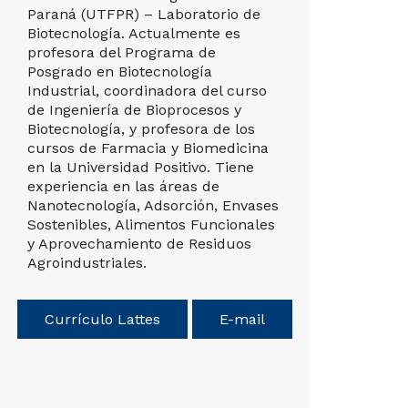
Paraná (UTFPR) – Laboratorio de
áreas de 
Biotecnología. Actualmente es
Inmunogen
profesora del Programa de
Evidencias
Posgrado en Biotecnología
Industrial, coordinadora del curso
de Ingeniería de Bioprocesos y
Currícu
Biotecnología, y profesora de los
cursos de Farmacia y Biomedicina
en la Universidad Positivo. Tiene
experiencia en las áreas de
Nanotecnología, Adsorción, Envases
Sostenibles, Alimentos Funcionales
y Aprovechamiento de Residuos
Agroindustriales.
Currículo Lattes
E-mail