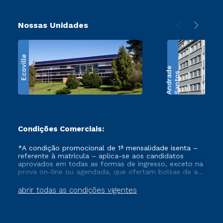
Nossas Unidades
Ecoville
e
S
a
n
t
o
s
A
n
d
r
a
d
Condições Comerciais:
*A condição promocional de 1ª mensalidade isenta –
referente à matrícula – aplica-se aos candidatos
aprovados em todas as formas de ingresso, exceto na
prova on-line ou agendada, que ofertam bolsas de até
50% de desconto, ambos ingressantes no semestre
vigente, que ainda não tenham efetivado e/ou não
abrir todas as condições vigentes
tenham cancelado ou trancado sua matrícula em uma
das Instituições da Cruzeiro do Sul Educacional, no
período de um ano. Tais condições não se aplicam
aos cursos de Medicina, e também para matriculados