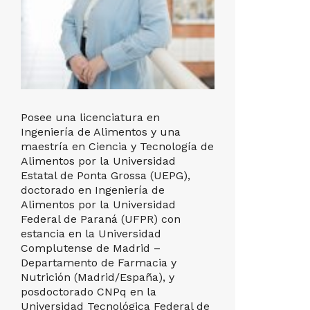
Posee una licenciatura en
Posee tít
Ingeniería de Alimentos y una
Biológicas
maestría en Ciencia y Tecnología de
Tuiuti do
Alimentos por la Universidad
doctorado
Estatal de Ponta Grossa (UEPG),
Universid
doctorado en Ingeniería de
(UFPR), 
Alimentos por la Universidad
posdoctor
Federal de Paraná (UFPR) con
Posgrado 
estancia en la Universidad
Ciencias 
Complutense de Madrid –
Actualmen
Departamento de Farmacia y
Programa
Nutrición (Madrid/España), y
Biotecnolo
posdoctorado CNPq en la
de Medici
Universidad Tecnológica Federal de
Positivo. 