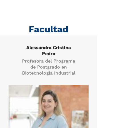
Facultad
Alessandra Cristina
F
Pedro
Profesora del Programa
Pro
de Postgrado en
Biotecnología Industrial
Bio