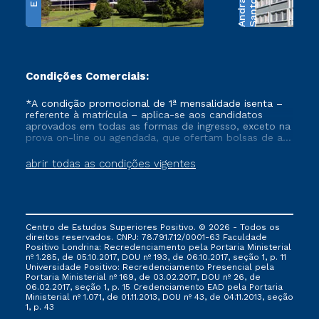
e
S
a
n
t
o
s
A
n
d
r
a
d
Condições Comerciais:
*A condição promocional de 1ª mensalidade isenta –
referente à matrícula – aplica-se aos candidatos
aprovados em todas as formas de ingresso, exceto na
prova on-line ou agendada, que ofertam bolsas de até
50% de desconto, ambos ingressantes no semestre
vigente, que ainda não tenham efetivado e/ou não
abrir todas as condições vigentes
tenham cancelado ou trancado sua matrícula em uma
das Instituições da Cruzeiro do Sul Educacional, no
período de um ano. Tais condições não se aplicam
aos cursos de Medicina, e também para matriculados
via FIES, Prouni e outros programas governamentais, e
Centro de Estudos Superiores Positivo. © 2026 - Todos os
não se acumula com nenhuma outra campanha
direitos reservados. CNPJ: 78.791.712/0001-63 Faculdade
ofertada pela Instituição.
Positivo Londrina: Recredenciamento pela Portaria Ministerial
nº 1.285, de 05.10.2017, DOU nº 193, de 06.10.2017, seção 1, p. 11
Universidade Positivo: Recredenciamento Presencial ​pela
Portaria Ministerial nº 169, de 03.02.2017, DOU nº 26, de
06.02.2017, seção 1, p. 15 Credenciamento EAD pela Portaria
Ministerial nº 1.071, de 01.11.2013, DOU nº 43, de 04.11.2013, seção
1, p. 43