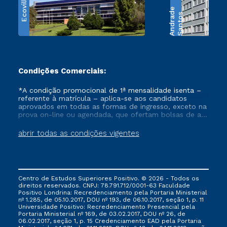
Ecoville
use scientific
e
S
a
n
t
o
s
A
n
d
r
a
d
research as a tool
for innovation in
both public and
private enterprises.
In addition, the
Condições Comerciais:
program has
implemented several
*A condição promocional de 1ª mensalidade isenta –
referente à matrícula – aplica-se aos candidatos
initiatives focused on
aprovados em todas as formas de ingresso, exceto na
promoting
prova on-line ou agendada, que ofertam bolsas de até
entrepreneurship,
50% de desconto, ambos ingressantes no semestre
vigente, que ainda não tenham efetivado e/ou não
abrir todas as condições vigentes
encouraging the
tenham cancelado ou trancado sua matrícula em uma
creation of startups,
das Instituições da Cruzeiro do Sul Educacional, no
and supporting the
período de um ano. Tais condições não se aplicam
aos cursos de Medicina, e também para matriculados
integration of alumni
via FIES, Prouni e outros programas governamentais, e
into the job market,
Centro de Estudos Superiores Positivo. © 2026 - Todos os
não se acumula com nenhuma outra campanha
direitos reservados. CNPJ: 78.791.712/0001-63 Faculdade
particularly within
ofertada pela Instituição.
Positivo Londrina: Recredenciamento pela Portaria Ministerial
innovative
nº 1.285, de 05.10.2017, DOU nº 193, de 06.10.2017, seção 1, p. 11
Universidade Positivo: Recredenciamento Presencial ​pela
companies.
Portaria Ministerial nº 169, de 03.02.2017, DOU nº 26, de
06.02.2017, seção 1, p. 15 Credenciamento EAD pela Portaria