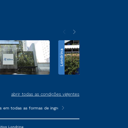
Londrina
abrir todas as condições vigentes
m todas as formas de ingresso, exceto na prova on-line ou agen
**Semipresencial é um formato do E
tivo Londrina: