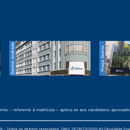
Santos Andrade
Praça Osório
e exposto no contrato de prestação de serviços
 – referente à matrícula – aplica-se aos candidatos aprovados e
6 - Todos os direitos reservados. CNPJ: 78.791.712/0001-63 Faculdade Posi