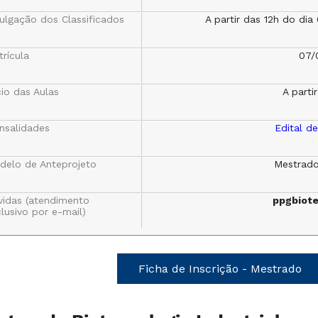
ulgação dos Classificados
A partir das 12h do di
rícula
07/
cio das Aulas
A parti
nsalidades
Edital d
delo de Anteprojeto
Mestrad
vidas (atendimento
ppgbiot
lusivo por e-mail)
Ficha de Inscrição - Mestrado