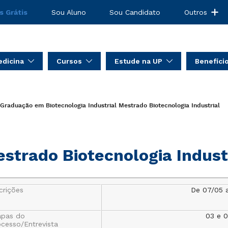
s Grátis
Sou Aluno
Sou Candidato
Outros
dicina
Cursos
Estude na UP
Benefíci
Graduação em Biotecnologia Industrial
Mestrado Biotecnologia Industrial
strado Biotecnologia Indust
crições
De 07/05 
apas do
03 e 
ocesso/Entrevista