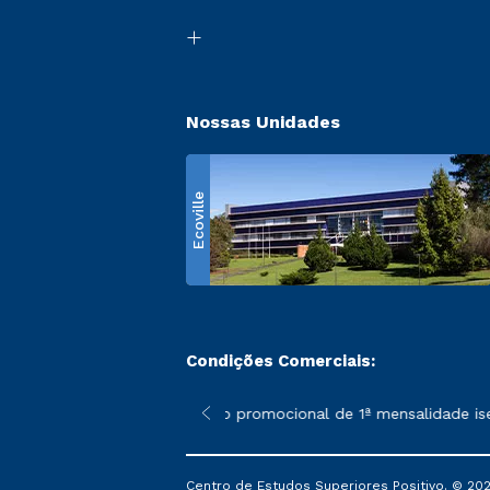
Nossas Unidades
Ecoville
Condições Comerciais:
 poderão sofrer alterações nos períodos de rematrícula conform
*A condição promocional de 1ª mensalidade isenta
Centro de Estudos Superiores Positivo. © 202