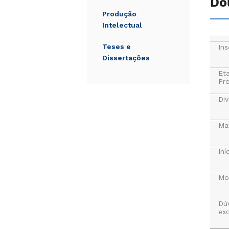
Do
Produção
Intelectual
Teses e
Ins
Dissertações
Et
Pr
Div
Mat
Iní
Mo
Dú
exc