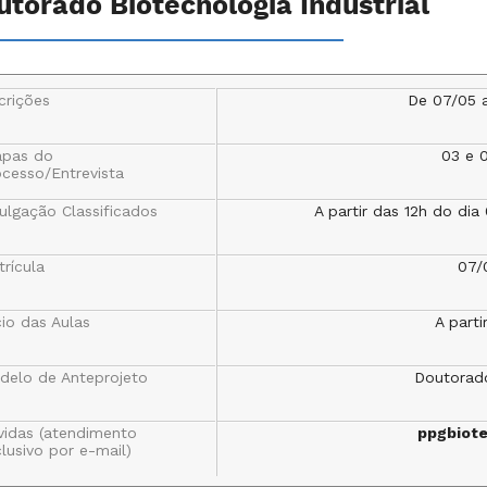
utorado Biotecnologia Industrial
crições
De 07/05 
apas do
03 e 
ocesso/Entrevista
ulgação Classificados
A partir das 12h do di
rícula
07/
cio das Aulas
A part
delo de Anteprojeto
Doutorad
vidas (atendimento
ppgbiot
lusivo por e-mail)