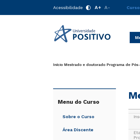
A+
A-
Acessibilidade
Curso
Me
Início
Mestrado e doutorado
Programa de Pós-
Me
Menu do Curso
Sobre o Curso
Ins
Área Discente
Et
Pr