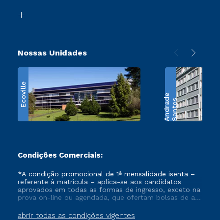
Biblioteca
Retorne ao Curso
Nossas Unidades
Ecoville
e
S
a
n
t
o
s
A
n
d
r
a
d
Condições Comerciais:
*A condição promocional de 1ª mensalidade isenta –
referente à matrícula – aplica-se aos candidatos
aprovados em todas as formas de ingresso, exceto na
prova on-line ou agendada, que ofertam bolsas de até
50% de desconto, ambos ingressantes no semestre
vigente, que ainda não tenham efetivado e/ou não
abrir todas as condições vigentes