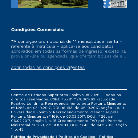
S
a
n
t
o
s
A
n
d
r
a
d
Condições Comerciais:
*A condição promocional de 1ª mensalidade isenta –
referente à matrícula – aplica-se aos candidatos
aprovados em todas as formas de ingresso, exceto na
prova on-line ou agendada, que ofertam bolsas de até
50% de desconto, ambos ingressantes no semestre
vigente, que ainda não tenham efetivado e/ou não
abrir todas as condições vigentes
tenham cancelado ou trancado sua matrícula em uma
das Instituições da Cruzeiro do Sul Educacional, no
período de um ano. Tais condições não se aplicam
aos cursos de Medicina, e também para matriculados
via FIES, Prouni e outros programas governamentais, e
Centro de Estudos Superiores Positivo. © 2026 - Todos os
não se acumula com nenhuma outra campanha
direitos reservados. CNPJ: 78.791.712/0001-63 Faculdade
ofertada pela Instituição.
Positivo Londrina: Recredenciamento pela Portaria Ministerial
nº 1.285, de 05.10.2017, DOU nº 193, de 06.10.2017, seção 1, p. 11
Universidade Positivo: Recredenciamento Presencial ​pela
Portaria Ministerial nº 169, de 03.02.2017, DOU nº 26, de
06.02.2017, seção 1, p. 15 Credenciamento EAD pela Portaria
Ministerial nº 1.071, de 01.11.2013, DOU nº 43, de 04.11.2013, seção
1, p. 43
Política de Privacidade
Política de Cookies
Política