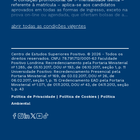
referente à matrícula – aplica-se aos candidatos
aprovados em todas as formas de ingresso, exceto na
prova on-line ou agendada, que ofertam bolsas de até
50% de desconto, ambos ingressantes no semestre
vigente, que ainda não tenham efetivado e/ou não
abrir todas as condições vigentes
tenham cancelado ou trancado sua matrícula em uma
das Instituições da Cruzeiro do Sul Educacional, no
período de um ano. Tais condições não se aplicam
aos cursos de Medicina, e também para matriculados
via FIES, Prouni e outros programas governamentais, e
Centro de Estudos Superiores Positivo. © 2026 - Todos os
não se acumula com nenhuma outra campanha
direitos reservados. CNPJ: 78.791.712/0001-63 Faculdade
ofertada pela Instituição.
Positivo Londrina: Recredenciamento pela Portaria Ministerial
nº 1.285, de 05.10.2017, DOU nº 193, de 06.10.2017, seção 1, p. 11
Universidade Positivo: Recredenciamento Presencial ​pela
Portaria Ministerial nº 169, de 03.02.2017, DOU nº 26, de
06.02.2017, seção 1, p. 15 Credenciamento EAD pela Portaria
Ministerial nº 1.071, de 01.11.2013, DOU nº 43, de 04.11.2013, seção
1, p. 43
Política de Privacidade
Política de Cookies
Política
Ambiental