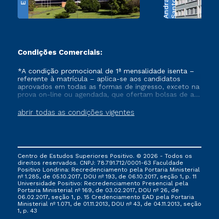
e
S
a
n
t
o
s
A
n
d
r
a
d
Condições Comerciais:
*A condição promocional de 1ª mensalidade isenta –
referente à matrícula – aplica-se aos candidatos
aprovados em todas as formas de ingresso, exceto na
prova on-line ou agendada, que ofertam bolsas de até
50% de desconto, ambos ingressantes no semestre
vigente, que ainda não tenham efetivado e/ou não
abrir todas as condições vigentes
tenham cancelado ou trancado sua matrícula em uma
das Instituições da Cruzeiro do Sul Educacional, no
período de um ano. Tais condições não se aplicam
aos cursos de Medicina, e também para matriculados
via FIES, Prouni e outros programas governamentais, e
Centro de Estudos Superiores Positivo. © 2026 - Todos os
não se acumula com nenhuma outra campanha
direitos reservados. CNPJ: 78.791.712/0001-63 Faculdade
ofertada pela Instituição.
Positivo Londrina: Recredenciamento pela Portaria Ministerial
nº 1.285, de 05.10.2017, DOU nº 193, de 06.10.2017, seção 1, p. 11
Universidade Positivo: Recredenciamento Presencial ​pela
Portaria Ministerial nº 169, de 03.02.2017, DOU nº 26, de
06.02.2017, seção 1, p. 15 Credenciamento EAD pela Portaria
Ministerial nº 1.071, de 01.11.2013, DOU nº 43, de 04.11.2013, seção
1, p. 43