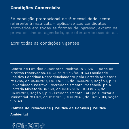
Condições Comerciais:
*A condição promocional de 1ª mensalidade isenta –
referente à matrícula – aplica-se aos candidatos
aprovados em todas as formas de ingresso, exceto na
prova on-line ou agendada, que ofertam bolsas de até
50% de desconto, ambos ingressantes no semestre
vigente, que ainda não tenham efetivado e/ou não
abrir todas as condições vigentes
tenham cancelado ou trancado sua matrícula em uma
das Instituições da Cruzeiro do Sul Educacional, no
período de um ano. Tais condições não se aplicam
aos cursos de Medicina, e também para matriculados
via FIES, Prouni e outros programas governamentais, e
Centro de Estudos Superiores Positivo. © 2026 - Todos os
não se acumula com nenhuma outra campanha
direitos reservados. CNPJ: 78.791.712/0001-63 Faculdade
ofertada pela Instituição.
Positivo Londrina: Recredenciamento pela Portaria Ministerial
nº 1.285, de 05.10.2017, DOU nº 193, de 06.10.2017, seção 1, p. 11
Universidade Positivo: Recredenciamento Presencial ​pela
Portaria Ministerial nº 169, de 03.02.2017, DOU nº 26, de
06.02.2017, seção 1, p. 15 Credenciamento EAD pela Portaria
Ministerial nº 1.071, de 01.11.2013, DOU nº 43, de 04.11.2013, seção
1, p. 43
Política de Privacidade
Política de Cookies
Política
Ambiental