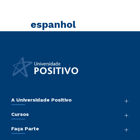
espanhol
A Universidade Positivo
Nossa História
Cursos
Sala de Imprensa
Graduação
Atos Normativos
Faça Parte
Pós-Graduação
Trabalhe Conosco
Vestibular Mérito
Cursos de Medicina