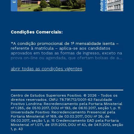
e
S
a
n
t
o
s
A
n
d
r
a
d
Condições Comerciais:
*A condição promocional de 1ª mensalidade isenta –
referente à matrícula – aplica-se aos candidatos
aprovados em todas as formas de ingresso, exceto na
prova on-line ou agendada, que ofertam bolsas de até
50% de desconto, ambos ingressantes no semestre
vigente, que ainda não tenham efetivado e/ou não
abrir todas as condições vigentes
tenham cancelado ou trancado sua matrícula em uma
das Instituições da Cruzeiro do Sul Educacional, no
período de um ano. Tais condições não se aplicam
aos cursos de Medicina, e também para matriculados
via FIES, Prouni e outros programas governamentais, e
Centro de Estudos Superiores Positivo. © 2026 - Todos os
não se acumula com nenhuma outra campanha
direitos reservados. CNPJ: 78.791.712/0001-63 Faculdade
ofertada pela Instituição.
Positivo Londrina: Recredenciamento pela Portaria Ministerial
nº 1.285, de 05.10.2017, DOU nº 193, de 06.10.2017, seção 1, p. 11
Universidade Positivo: Recredenciamento Presencial ​pela
Portaria Ministerial nº 169, de 03.02.2017, DOU nº 26, de
06.02.2017, seção 1, p. 15 Credenciamento EAD pela Portaria
Ministerial nº 1.071, de 01.11.2013, DOU nº 43, de 04.11.2013, seção
1, p. 43