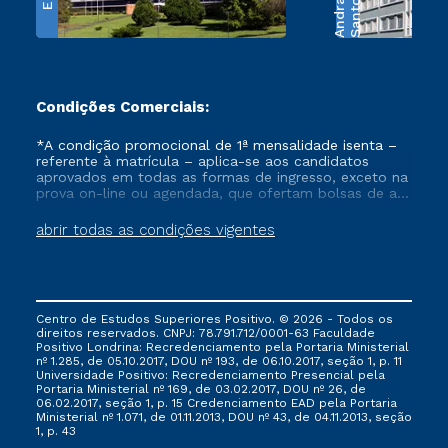
e
S
a
n
t
o
s
A
n
d
r
a
d
Condições Comerciais:
*A condição promocional de 1ª mensalidade isenta –
referente à matrícula – aplica-se aos candidatos
aprovados em todas as formas de ingresso, exceto na
prova on-line ou agendada, que ofertam bolsas de até
50% de desconto, ambos ingressantes no semestre
vigente, que ainda não tenham efetivado e/ou não
abrir todas as condições vigentes
tenham cancelado ou trancado sua matrícula em uma
das Instituições da Cruzeiro do Sul Educacional, no
período de um ano. Tais condições não se aplicam
aos cursos de Medicina, e também para matriculados
via FIES, Prouni e outros programas governamentais, e
Centro de Estudos Superiores Positivo. © 2026 - Todos os
não se acumula com nenhuma outra campanha
direitos reservados. CNPJ: 78.791.712/0001-63 Faculdade
ofertada pela Instituição.
Positivo Londrina: Recredenciamento pela Portaria Ministerial
nº 1.285, de 05.10.2017, DOU nº 193, de 06.10.2017, seção 1, p. 11
Universidade Positivo: Recredenciamento Presencial ​pela
Portaria Ministerial nº 169, de 03.02.2017, DOU nº 26, de
06.02.2017, seção 1, p. 15 Credenciamento EAD pela Portaria
Ministerial nº 1.071, de 01.11.2013, DOU nº 43, de 04.11.2013, seção
1, p. 43