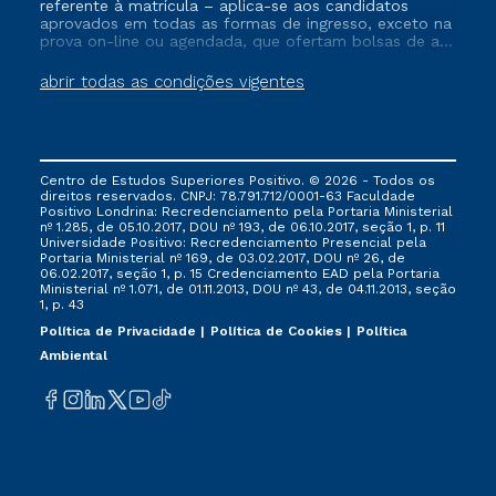
referente à matrícula – aplica-se aos candidatos
aprovados em todas as formas de ingresso, exceto na
prova on-line ou agendada, que ofertam bolsas de até
50% de desconto, ambos ingressantes no semestre
vigente, que ainda não tenham efetivado e/ou não
abrir todas as condições vigentes
tenham cancelado ou trancado sua matrícula em uma
das Instituições da Cruzeiro do Sul Educacional, no
período de um ano. Tais condições não se aplicam
aos cursos de Medicina, e também para matriculados
via FIES, Prouni e outros programas governamentais, e
Centro de Estudos Superiores Positivo. © 2026 - Todos os
não se acumula com nenhuma outra campanha
direitos reservados. CNPJ: 78.791.712/0001-63 Faculdade
ofertada pela Instituição.
Positivo Londrina: Recredenciamento pela Portaria Ministerial
nº 1.285, de 05.10.2017, DOU nº 193, de 06.10.2017, seção 1, p. 11
Universidade Positivo: Recredenciamento Presencial ​pela
Portaria Ministerial nº 169, de 03.02.2017, DOU nº 26, de
06.02.2017, seção 1, p. 15 Credenciamento EAD pela Portaria
Ministerial nº 1.071, de 01.11.2013, DOU nº 43, de 04.11.2013, seção
1, p. 43
Política de Privacidade
Política de Cookies
Política
Ambiental