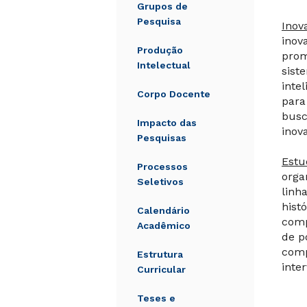
Grupos de
Pesquisa
Inov
inov
Produção
prom
Intelectual
sist
inte
Corpo Docente
para
busc
Impacto das
inov
Pesquisas
Estu
Processos
orga
Seletivos
linh
hist
Calendário
comp
Acadêmico
de p
comp
Estrutura
inte
Curricular
Teses e