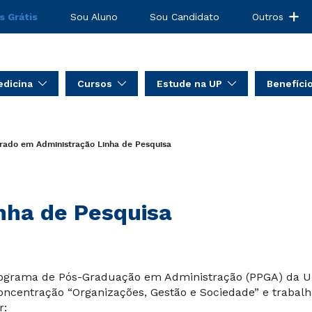
s Grátis
Sou Aluno
Sou Candidato
Outros
dicina
Cursos
Estude na UP
Benefíci
rado em Administração
Linha de Pesquisa
nha de Pesquisa
ograma de Pós-Graduação em Administração (PPGA) da Un
oncentração “Organizações, Gestão e Sociedade” e trabalh
r: