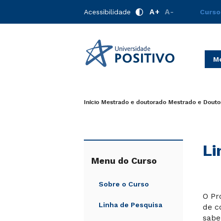
A+
A-
Acessibilidade
Curso
Me
Início
Mestrado e doutorado
Mestrado e Douto
Li
Menu do Curso
Sobre o Curso
O Pr
Linha de Pesquisa
de c
sabe