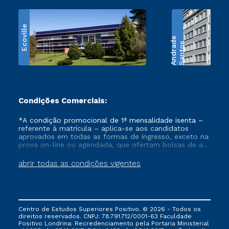
Ecoville
e
S
a
n
t
o
s
A
n
d
r
a
d
Condições Comerciais:
*A condição promocional de 1ª mensalidade isenta –
referente à matrícula – aplica-se aos candidatos
aprovados em todas as formas de ingresso, exceto na
prova on-line ou agendada, que ofertam bolsas de até
50% de desconto, ambos ingressantes no semestre
vigente, que ainda não tenham efetivado e/ou não
abrir todas as condições vigentes
tenham cancelado ou trancado sua matrícula em uma
das Instituições da Cruzeiro do Sul Educacional, no
período de um ano. Tais condições não se aplicam
aos cursos de Medicina, e também para matriculados
via FIES, Prouni e outros programas governamentais, e
Centro de Estudos Superiores Positivo. © 2026 - Todos os
não se acumula com nenhuma outra campanha
direitos reservados. CNPJ: 78.791.712/0001-63 Faculdade
ofertada pela Instituição.
Positivo Londrina: Recredenciamento pela Portaria Ministerial