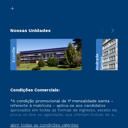
Biblioteca
Retorne ao Curso
Nossas Unidades
Ecoville
e
S
a
n
t
o
s
A
n
d
r
a
d
Condições Comerciais:
*A condição promocional de 1ª mensalidade isenta –
referente à matrícula – aplica-se aos candidatos
aprovados em todas as formas de ingresso, exceto na
prova on-line ou agendada, que ofertam bolsas de até
50% de desconto, ambos ingressantes no semestre
vigente, que ainda não tenham efetivado e/ou não
abrir todas as condições vigentes