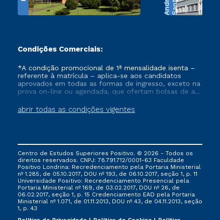
e
S
a
n
t
o
s
A
n
d
r
a
d
Condições Comerciais:
*A condição promocional de 1ª mensalidade isenta –
referente à matrícula – aplica-se aos candidatos
aprovados em todas as formas de ingresso, exceto na
prova on-line ou agendada, que ofertam bolsas de até
50% de desconto, ambos ingressantes no semestre
vigente, que ainda não tenham efetivado e/ou não
abrir todas as condições vigentes
tenham cancelado ou trancado sua matrícula em uma
das Instituições da Cruzeiro do Sul Educacional, no
período de um ano. Tais condições não se aplicam
aos cursos de Medicina, e também para matriculados
via FIES, Prouni e outros programas governamentais, e
Centro de Estudos Superiores Positivo. © 2026 - Todos os
não se acumula com nenhuma outra campanha
direitos reservados. CNPJ: 78.791.712/0001-63 Faculdade
ofertada pela Instituição.
Positivo Londrina: Recredenciamento pela Portaria Ministerial
nº 1.285, de 05.10.2017, DOU nº 193, de 06.10.2017, seção 1, p. 11
Universidade Positivo: Recredenciamento Presencial ​pela
Portaria Ministerial nº 169, de 03.02.2017, DOU nº 26, de
06.02.2017, seção 1, p. 15 Credenciamento EAD pela Portaria
Ministerial nº 1.071, de 01.11.2013, DOU nº 43, de 04.11.2013, seção
1, p. 43