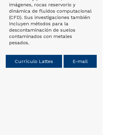
imágenes, rocas reservorio y
Iniciación
dinámica de fluidos computacional
Universid
(CFD). Sus investigaciones también
revisora d
incluyen métodos para la
nacionales
descontaminación de suelos
además de
contaminados con metales
la
Revista
pesados.
Ambientai
Consultiv
de Ecotox
Currículo Lattes
E-mail
forma par
Manantial
Metropoli
Representa
en el Com
Hidrográf
y en el C
Alto Iguaç
Ribeira.
Actúa co
CAPES y d