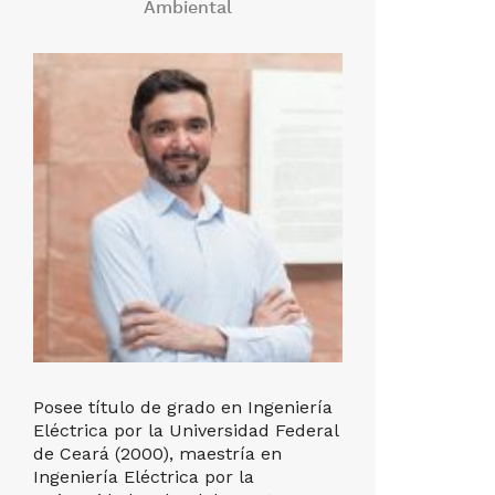
Ambiental
de P
Posee título de grado en Ingeniería
Eléctrica por la Universidad Federal
Posee tít
de Ceará (2000), maestría en
Portugués/
Ingeniería Eléctrica por la
Universid