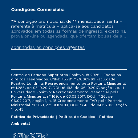
Condições Comerciais:
*A condição promocional de 1ª mensalidade isenta –
referente à matrícula – aplica-se aos candidatos
aprovados em todas as formas de ingresso, exceto na
prova on-line ou agendada, que ofertam bolsas de até
50% de desconto, ambos ingressantes no semestre
vigente, que ainda não tenham efetivado e/ou não
abrir todas as condições vigentes
tenham cancelado ou trancado sua matrícula em uma
das Instituições da Cruzeiro do Sul Educacional, no
período de um ano. Tais condições não se aplicam
aos cursos de Medicina, e também para matriculados
via FIES, Prouni e outros programas governamentais, e
Centro de Estudos Superiores Positivo. © 2026 - Todos os
não se acumula com nenhuma outra campanha
direitos reservados. CNPJ: 78.791.712/0001-63 Faculdade
ofertada pela Instituição.
Positivo Londrina: Recredenciamento pela Portaria Ministerial
nº 1.285, de 05.10.2017, DOU nº 193, de 06.10.2017, seção 1, p. 11
Universidade Positivo: Recredenciamento Presencial ​pela
Portaria Ministerial nº 169, de 03.02.2017, DOU nº 26, de
06.02.2017, seção 1, p. 15 Credenciamento EAD pela Portaria
Ministerial nº 1.071, de 01.11.2013, DOU nº 43, de 04.11.2013, seção
1, p. 43
Política de Privacidade
Política de Cookies
Política
Ambiental