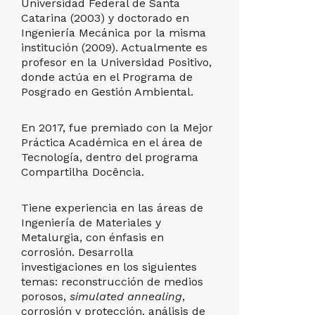
Universidad Federal de Santa
(1994) y 
Catarina (2003) y doctorado en
Universid
Ingeniería Mecánica por la misma
(1995). T
institución (2009). Actualmente es
en Ciencia
profesor en la Universidad Positivo,
en Bioquí
donde actúa en el Programa de
Federal d
Posgrado en Gestión Ambiental.
respectiv
En 2017, fue premiado con la Mejor
Con más d
Práctica Académica en el área de
en la doce
Tecnología, dentro del programa
profesora 
Compartilha Docência.
Positivo,
permanen
Posgrado 
Tiene experiencia en las áreas de
(PPGAMB),
Ingeniería de Materiales y
clases en
Metalurgia, con énfasis en
Biomedicin
corrosión. Desarrolla
Actualmen
investigaciones en los siguientes
coordinad
temas: reconstrucción de medios
porosos,
simulated annealing
,
corrosión y protección, análisis de
Es miembr