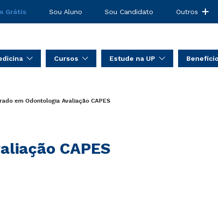
s Grátis
Sou Aluno
Sou Candidato
Outros
dicina
Cursos
Estude na UP
Benefíci
rado em Odontologia
Avaliação CAPES
aliação CAPES