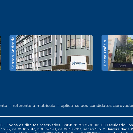
Santos Andrade
Praça Osório
e exposto no contrato de prestação de serviços
 – referente à matrícula – aplica-se aos candidatos aprovados 
6 - Todos os direitos reservados. CNPJ: 78.791.712/0001-63 Faculdade Posi
.285, de 05.10.2017, DOU nº 193, de 06.10.2017, seção 1, p. 11 Universidade P