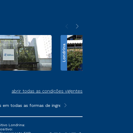
Londrina
abrir todas as condições vigentes
em todas as formas de ingresso, exceto na prova on-line ou agen
**Semipresencial é um formato do E
tivo Londrina:
ositivo: