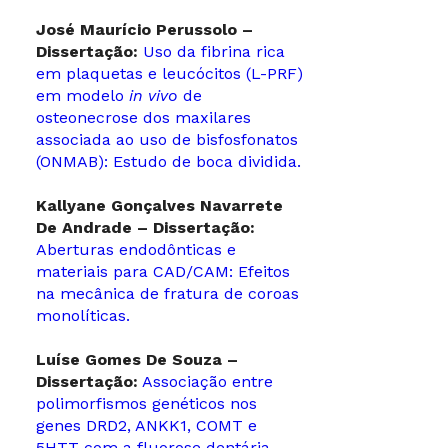
José Maurício Perussolo –
Dissertação:
Uso da fibrina rica
em plaquetas e leucócitos (L-PRF)
em modelo
in vivo
de
osteonecrose dos maxilares
associada ao uso de bisfosfonatos
(ONMAB): Estudo de boca dividida.
Kallyane Gonçalves Navarrete
De Andrade – Dissertação:
Aberturas endodônticas e
materiais para CAD/CAM: Efeitos
na mecânica de fratura de coroas
monolíticas.
Luíse Gomes De Souza –
Dissertação:
Associação entre
polimorfismos genéticos nos
genes DRD2, ANKK1, COMT e
5HTT com a fluorose dentária.