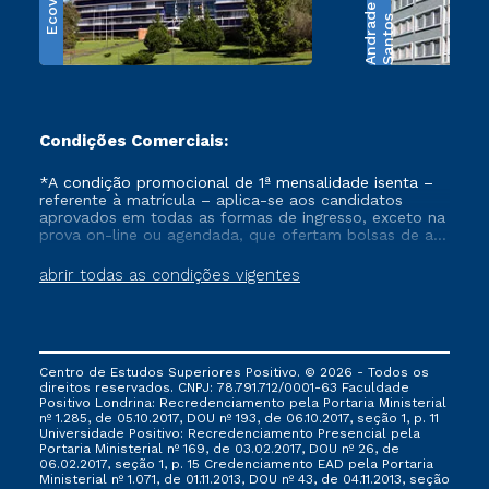
Ecoville
e
S
a
n
t
o
s
A
n
d
r
a
d
Condições Comerciais:
*A condição promocional de 1ª mensalidade isenta –
referente à matrícula – aplica-se aos candidatos
aprovados em todas as formas de ingresso, exceto na
prova on-line ou agendada, que ofertam bolsas de até
50% de desconto, ambos ingressantes no semestre
vigente, que ainda não tenham efetivado e/ou não
abrir todas as condições vigentes
tenham cancelado ou trancado sua matrícula em uma
das Instituições da Cruzeiro do Sul Educacional, no
período de um ano. Tais condições não se aplicam
aos cursos de Medicina, e também para matriculados
via FIES, Prouni e outros programas governamentais, e
Centro de Estudos Superiores Positivo. © 2026 - Todos os
não se acumula com nenhuma outra campanha
direitos reservados. CNPJ: 78.791.712/0001-63 Faculdade
ofertada pela Instituição.
Positivo Londrina: Recredenciamento pela Portaria Ministerial
nº 1.285, de 05.10.2017, DOU nº 193, de 06.10.2017, seção 1, p. 11
Universidade Positivo: Recredenciamento Presencial ​pela
Portaria Ministerial nº 169, de 03.02.2017, DOU nº 26, de
06.02.2017, seção 1, p. 15 Credenciamento EAD pela Portaria
Ministerial nº 1.071, de 01.11.2013, DOU nº 43, de 04.11.2013, seção