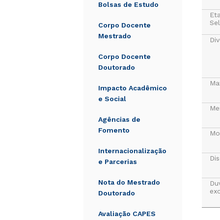
Bolsas de Estudo
Et
Sel
Corpo Docente
Mestrado
Div
Corpo Docente
Doutorado
Mat
Impacto Acadêmico
e Social
Me
Agências de
Fomento
Mo
Internacionalização
Dis
e Parcerias
Nota do Mestrado
Du
exc
Doutorado
Avaliação CAPES