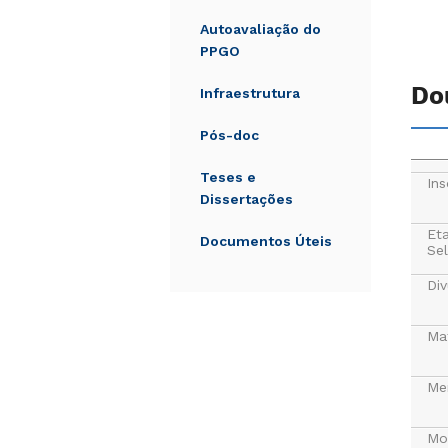
Autoavaliação do
PPGO
Do
Infraestrutura
Pós-doc
Teses e
Ins
Dissertações
Et
Documentos Úteis
Sel
Div
Mat
Me
Mo