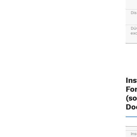
Dis
Dú
exc
In
Fo
(s
Do
Ins