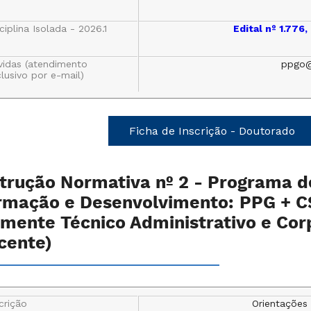
ciplina Isolada - 2026.1
Edital nº 1.776
vidas (atendimento
ppgo@
lusivo por e-mail)
Ficha de Inscrição - Doutorado
strução Normativa nº 2 - Programa d
rmação e Desenvolvimento: PPG + 
omente Técnico Administrativo e Cor
cente)
crição
Orientações 