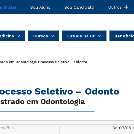
s Grátis
Sou Aluno
Sou Candidato
Outros
dicina
Cursos
Estude na UP
Benefíci
rado em Odontologia
Processo Seletivo – Odonto
ocesso Seletivo – Odonto
strado em Odontologia
crições
De 07/05 