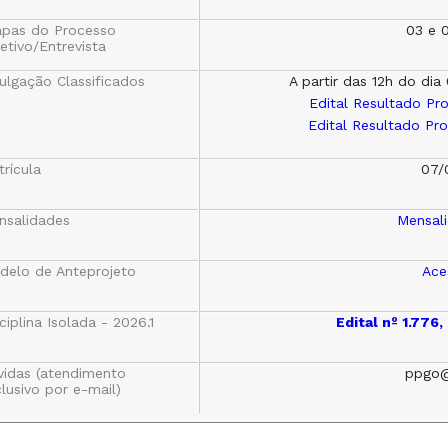
apas do Processo
03 e 
etivo/Entrevista
ulgação Classificados
A partir das 12h do di
Edital Resultado Pr
Edital Resultado Pr
rícula
07/
nsalidades
Mensal
delo de Anteprojeto
Ace
ciplina Isolada - 2026.1
Edital nº 1.776
vidas (atendimento
ppgo@
lusivo por e-mail)