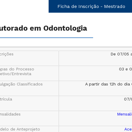
Ficha de Inscrição - Mestrado
utorado em Odontologia
crições
De 07/05 
apas do Processo
03 e 
etivo/Entrevista
ulgação Classificados
A partir das 12h do di
rícula
07/
nsalidades
Mensal
delo de Anteprojeto
Ace