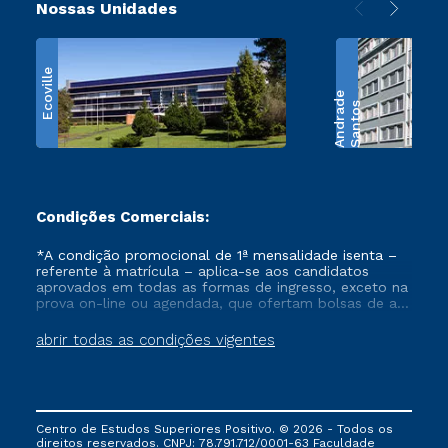
Nossas Unidades
Ecoville
e
S
a
n
t
o
s
A
n
d
r
a
d
Condições Comerciais:
*A condição promocional de 1ª mensalidade isenta –
referente à matrícula – aplica-se aos candidatos
aprovados em todas as formas de ingresso, exceto na
prova on-line ou agendada, que ofertam bolsas de até
50% de desconto, ambos ingressantes no semestre
vigente, que ainda não tenham efetivado e/ou não
abrir todas as condições vigentes
tenham cancelado ou trancado sua matrícula em uma
das Instituições da Cruzeiro do Sul Educacional, no
período de um ano. Tais condições não se aplicam
aos cursos de Medicina, e também para matriculados
via FIES, Prouni e outros programas governamentais, e
Centro de Estudos Superiores Positivo. © 2026 - Todos os
não se acumula com nenhuma outra campanha
direitos reservados. CNPJ: 78.791.712/0001-63 Faculdade
ofertada pela Instituição.