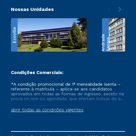
Nossas Unidades
Ecoville
e
S
a
n
t
o
s
A
n
d
r
a
d
Condições Comerciais:
*A condição promocional de 1ª mensalidade isenta –
referente à matrícula – aplica-se aos candidatos
aprovados em todas as formas de ingresso, exceto na
prova on-line ou agendada, que ofertam bolsas de até
50% de desconto, ambos ingressantes no semestre
vigente, que ainda não tenham efetivado e/ou não
abrir todas as condições vigentes
tenham cancelado ou trancado sua matrícula em uma
das Instituições da Cruzeiro do Sul Educacional, no
período de um ano. Tais condições não se aplicam
aos cursos de Medicina, e também para matriculados
via FIES, Prouni e outros programas governamentais, e