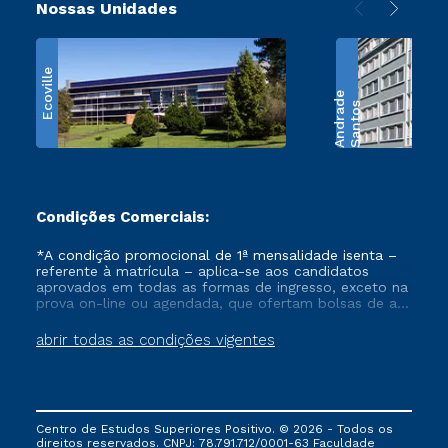
Nossas Unidades
Ecoville
e
S
a
n
t
o
s
A
n
d
r
a
d
Condições Comerciais:
*A condição promocional de 1ª mensalidade isenta –
referente à matrícula – aplica-se aos candidatos
aprovados em todas as formas de ingresso, exceto na
prova on-line ou agendada, que ofertam bolsas de até
50% de desconto, ambos ingressantes no semestre
vigente, que ainda não tenham efetivado e/ou não
abrir todas as condições vigentes
tenham cancelado ou trancado sua matrícula em uma
das Instituições da Cruzeiro do Sul Educacional, no
período de um ano. Tais condições não se aplicam
aos cursos de Medicina, e também para matriculados
via FIES, Prouni e outros programas governamentais, e
Centro de Estudos Superiores Positivo. © 2026 - Todos os
não se acumula com nenhuma outra campanha
direitos reservados. CNPJ: 78.791.712/0001-63 Faculdade
ofertada pela Instituição.